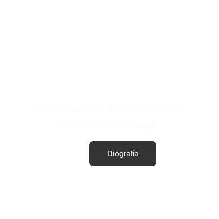
Para saber más de su historia haz 
click en lo buton abajo.
Biografía