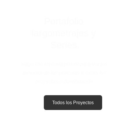
Portafolio 
largometrajes y 
Series.
Haga clic en cada póster para ver los 
avances de las películas o todos los 
proyectos a continuación.
Todos los Proyectos