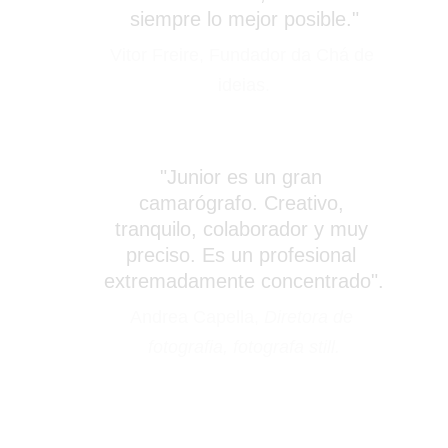
siempre lo mejor posible."
Vitor Freire, Fundador da Chá de 
ideias.
"Junior es un gran 
camarógrafo. Creativo, 
tranquilo, colaborador y muy 
preciso. Es un profesional 
extremadamente concentrado".
Andrea Capella, 
Diretora de 
fotografia, fotografa still.